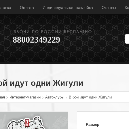
ставка
Оплата
Индивидуальная наклейка
Отзывы
Ко
88002349229
ой идут одни Жигули
ная
>
Интернет-магазин
>
Автоклубы
>
В бой идут одни Жигули
Размер