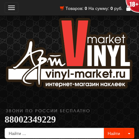
Товаров:
0
На сумму:
0
руб.
Toggle
navigation
88002349229