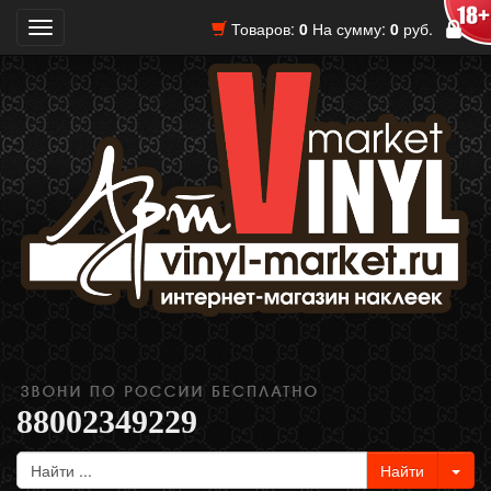
Товаров:
0
На сумму:
0
руб.
Toggle
navigation
88002349229