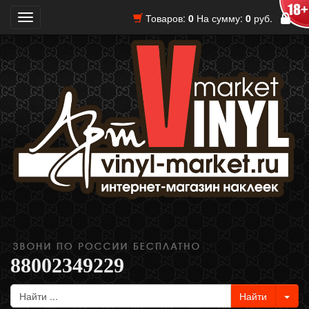
Товаров:
0
На сумму:
0
руб.
Toggle
navigation
88002349229