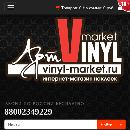
Товаров:
0
На сумму:
0
руб.
Toggle
navigation
88002349229