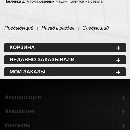
Наклейка для тонированных машин. Клеится на стекла.
Предыдущий
Назад в раздел
Следующий
|
|
+
КОРЗИНА
+
НЕДАВНО ЗАКАЗЫВАЛИ
+
МОИ ЗАКАЗЫ
+
Информация
+
Навигация
+
Контакты