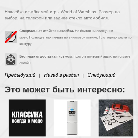
Наклейка с эмблемой игры World of Warships. Размер на
выбор, на телефон или заднее стекло автомобиля.
Специальная стойкая наклейка.
Не боится ни солнца, ни
моек. Полноцветная печать по виниловой пленке. Плоттерная резка по
контуру.
Бесплатная доставка письмом
, прямо в почтовый ящик, при оплате
онлайн.
Предыдущий
Назад в раздел
Следующий
|
|
Это может быть интересно: