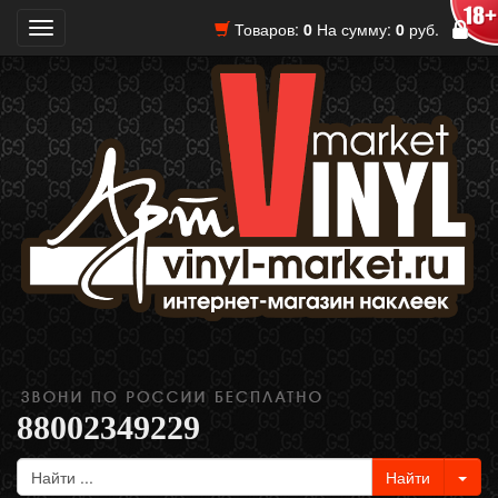
Товаров:
0
На сумму:
0
руб.
Toggle
navigation
88002349229