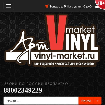
Товаров:
0
На сумму:
0
руб.
Toggle
navigation
88002349229