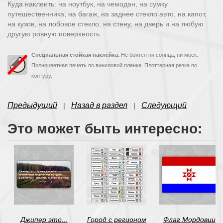
Куда наклеить: на ноутбук, на чемодан, на сумку
путешественника, на багаж, на заднее стекло авто, на капот,
на кузов, на лобовое стекло, на стену, на дверь и на любую
другую ровную поверхность.
Специальная стойкая наклейка.
Не боится ни солнца, ни моек.
Полноцветная печать по виниловой пленке. Плоттерная резка по
контуру.
Предыдущий
Назад в раздел
Следующий
|
|
Это может быть интересно:
Джипер это...
Город с регионом
Флаг Мордовии