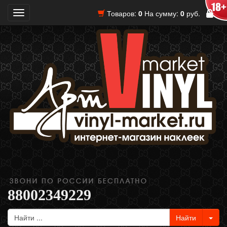
Товаров:
0
На сумму:
0
руб.
Toggle
navigation
88002349229