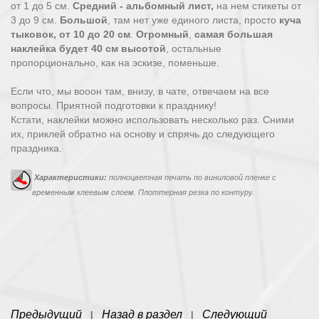
от 1 до 5 см.
Средний - альбомный лист,
на нем стикеты от
3 до 9 см.
Большой
, там нет уже единого листа, просто
куча
тыковок, от 10 до 20 см
.
Огромный
,
самая большая
наклейка будет 40 см высотой
, остальные
пропорционально, как на эскизе, поменьше.
Если что, мы вооон там, внизу, в чате, отвечаем на все
вопросы. Приятной подготовки к празднику!
Кстати, наклейки можно использовать несколько раз. Сними
их, приклей обратно на основу и спрячь до следующего
праздника.
Характеристики:
полноцветная печать по виниловой пленке с
временным клеевым слоем. Плоттерная резка по контуру.
Предыдущий
Назад в раздел
Следующий
|
|