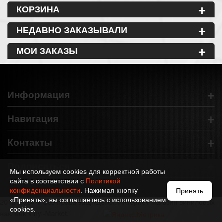
+
КОРЗИНА
+
НЕДАВНО ЗАКАЗЫВАЛИ
+
МОИ ЗАКАЗЫ
+
Информация
+
Навигация
+
Контакты
+
Подписаться
Мы используем cookies для корректной работы
сайта в соответствии с
Политикой
конфиденциальности
. Нажимая кнопку
Принять
«Принять», вы соглашаетесь с использованием
2012-2024 © Все права защищены. Интернет-магазин виниловых
cookies.
наклеек Vinyl-Market.