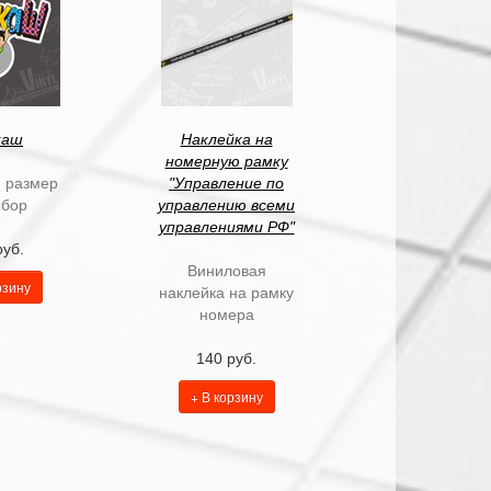
каш
Наклейка на
номерную рамку
, размер
"Управление по
ыбор
управлению всеми
управлениями РФ"
руб.
Виниловая
рзину
наклейка на рамку
номера
140 руб.
+ В корзину