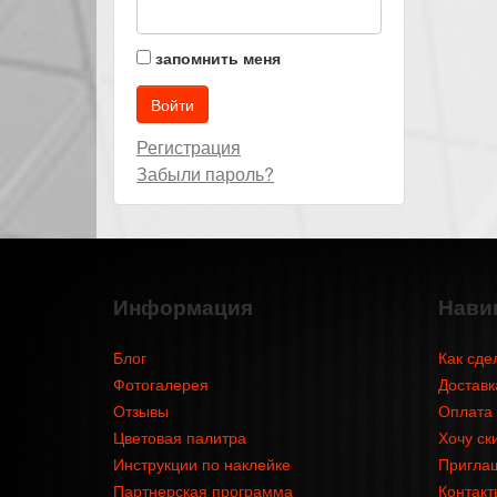
запомнить меня
Регистрация
Забыли пароль?
Информация
Нави
Блог
Как сде
Фотогалерея
Доставк
Отзывы
Оплата
Цветовая палитра
Хочу ск
Инструкции по наклейке
Приглаш
Партнерская программа
Контакт