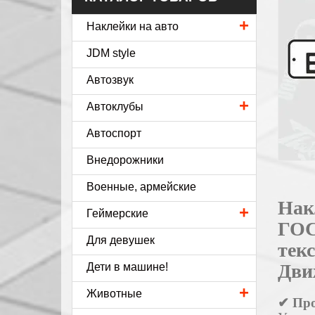
+
Наклейки на авто
JDM style
Автозвук
+
Автоклубы
Автоспорт
Внедорожники
Военные, армейские
Нак
+
Геймерские
ГОС
Для девушек
текс
Дви
Дети в машине!
+
Животные
✔ Про