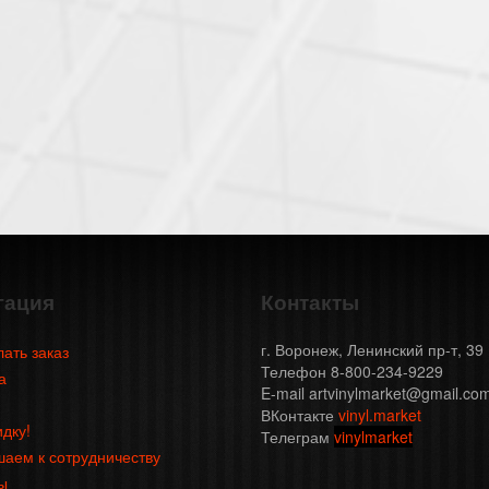
гация
Контакты
г. Воронеж, Ленинский пр-т, 39
лать заказ
Телефон 8-800-234-9229
а
E-mail artvinylmarket@gmail.co
ВКонтакте
vinyl.market
идку!
Телеграм
vinylmarket
аем к сотрудничеству
ы