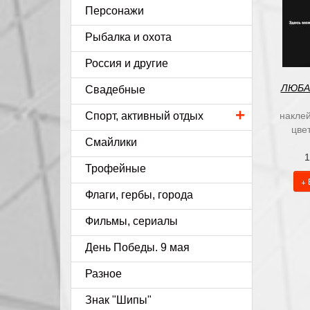
Персонажи
Рыбалка и охота
Россия и другие
ЛЮБА
Свадебные
+
Спорт, активный отдых
наклей
цве
Смайлики
1
Трофейные
+ 
Флаги, гербы, города
Фильмы, сериалы
День Победы. 9 мая
Разное
Знак "Шипы"