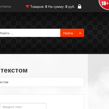
нтакты
Товаров:
0
На сумму:
0
руб.
 текстом
екстом