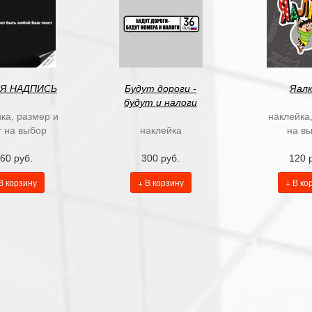
Я НАДПИСЬ
Будут дороги -
Яал
будут и налоги
ка, размер и
наклейка
т на выбор
наклейка
на в
60 руб.
300 руб.
120 
В корзину
+ В корзину
+ В ко