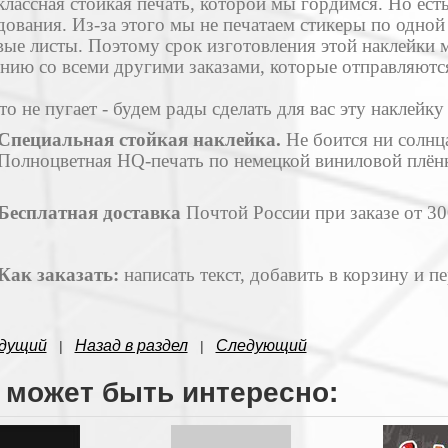
классная стойкая печать, которой мы гордимся. Но ест
ования. Из-за этого мы не печатаем стикеры по одной
ые листы. Поэтому срок изготовления этой наклейки 
нию со всеми другими заказами, которые отправляются
то не пугает - будем рады сделать для вас эту наклейку 
Специальная стойкая наклейка.
Не боится ни солнца
Полноцветная HQ-печать по немецкой виниловой плёнке
Бесплатная доставка
Почтой России при заказе от 30
Как заказать:
написать текст, добавить в корзину и п
дущий
Назад в раздел
Следующий
|
|
 может быть интересно: