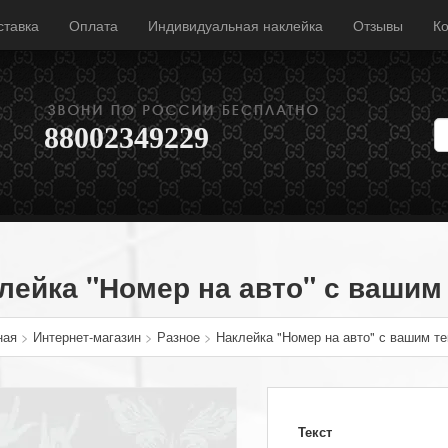
ставка
Оплата
Индивидуальная наклейка
Отзывы
Ко
88002349229
лейка "Номер на авто" с вашим
ная
>
Интернет-магазин
>
Разное
>
Наклейка "Номер на авто" с вашим т
Текст