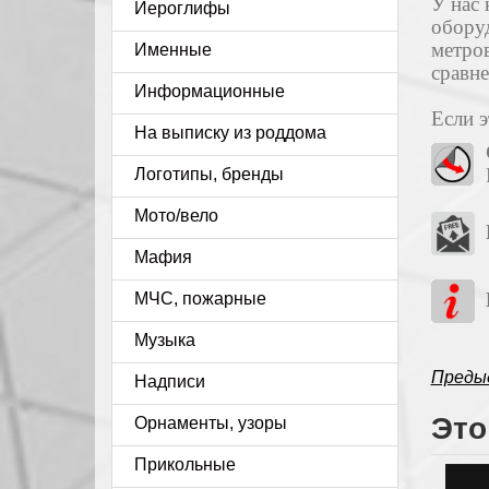
У нас 
Иероглифы
оборуд
метров
Именные
сравне
Информационные
Если э
На выписку из роддома
Логотипы, бренды
Мото/вело
Мафия
МЧС, пожарные
Музыка
Преды
Надписи
Это
Орнаменты, узоры
Прикольные