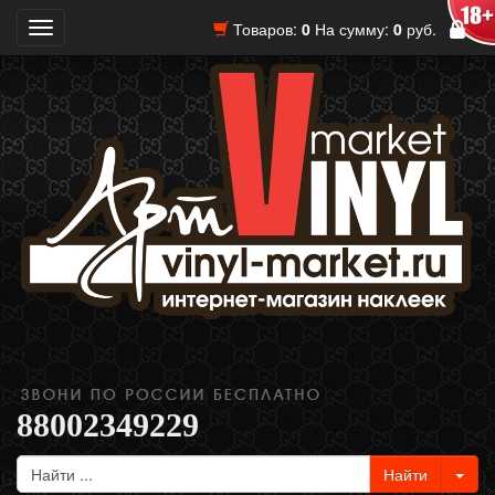
Товаров:
0
На сумму:
0
руб.
Toggle
navigation
88002349229