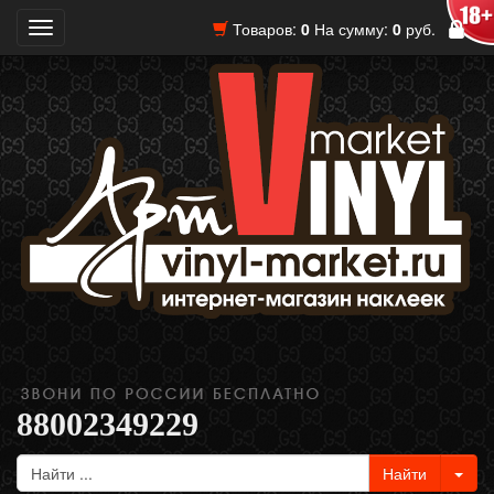
Товаров:
0
На сумму:
0
руб.
Toggle
navigation
88002349229