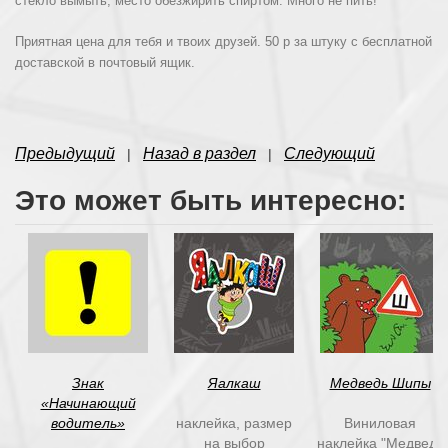
стекло вымыть, место обезжирить спиртом. Много не пить!
Приятная цена для тебя и твоих друзей. 50 р за штуку с бесплатной
доставской в почтовый ящик.
Предыдущий
Назад в раздел
Следующий
|
|
Это может быть интересно:
Знак
Яалкаш
Медведь Шипы
«Начинающий
водитель»
наклейка, размер
Виниловая
на выбор
наклейка "Медведь