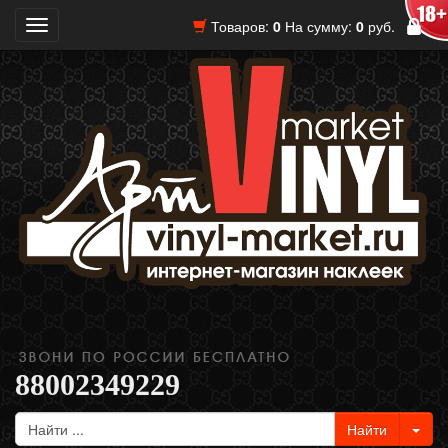
Товаров:
0
На сумму:
0
руб.
Toggle
navigation
88002349229