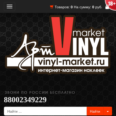
Товаров:
0
На сумму:
0
руб.
Toggle
navigation
88002349229