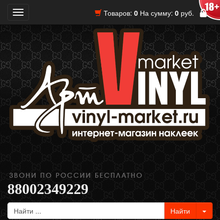
Товаров:
0
На сумму:
0
руб.
Toggle
navigation
88002349229