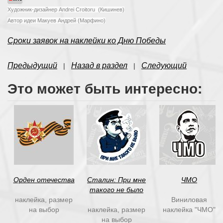
Художник-дизайнер Andrei Croitoru (Кишинев)
Автор идеи Макуев Андрей (Марфино)
Сроки заявок на наклейки ко Дню Победы
Предыдущий
Назад в раздел
Следующий
|
|
Это может быть интересно:
Орден отечества
Сталин: При мне
ЧМО
такого не было
наклейка, размер
Виниловая
на выбор
наклейка, размер
наклейка "ЧМО"
на выбор