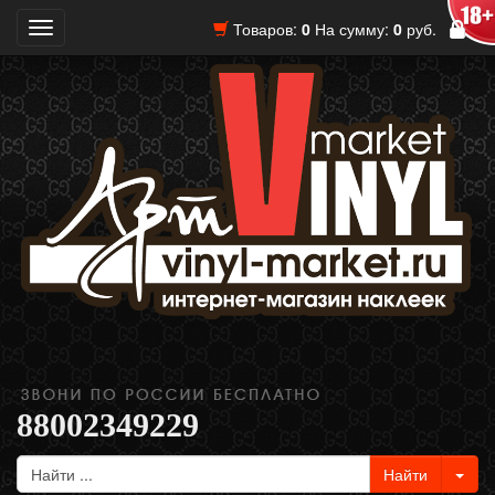
Товаров:
0
На сумму:
0
руб.
Toggle
navigation
88002349229