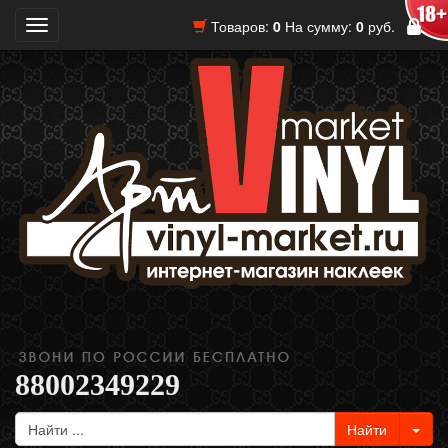
Товаров:
0
На сумму:
0
руб.
Toggle
navigation
88002349229