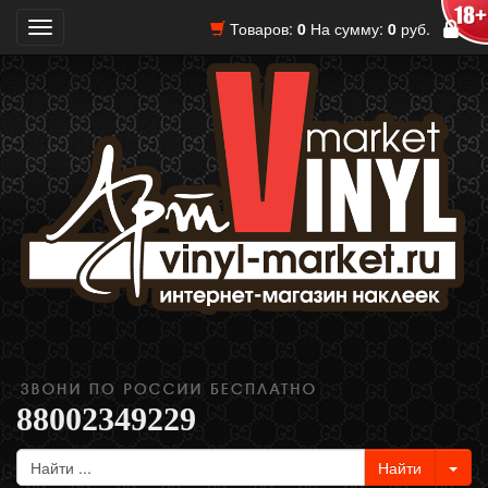
Товаров:
0
На сумму:
0
руб.
Toggle
navigation
88002349229