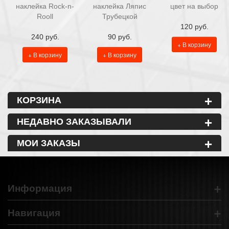
наклейка Rock-n-
наклейка Ляпис
цвет на выбор
Rooll
Трубецкой
120 руб.
240 руб.
90 руб.
+ В корзину
+ В корзину
+ В корзину
+
КОРЗИНА
+
НЕДАВНО ЗАКАЗЫВАЛИ
+
МОИ ЗАКАЗЫ
+
Информация
+
Навигация