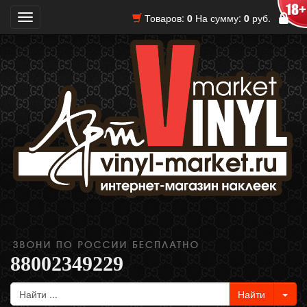
Товаров:
0
На сумму:
0
руб.
Toggle
navigation
88002349229