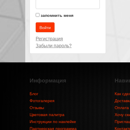
запомнить меня
Регистрация
Забыли пароль?
Информация
Нави
Блог
Как сде
Фотогалерея
Доставк
Отзывы
Оплата
Цветовая палитра
Хочу ск
Инструкции по наклейке
Приглаш
Партнерская программа
Контакт