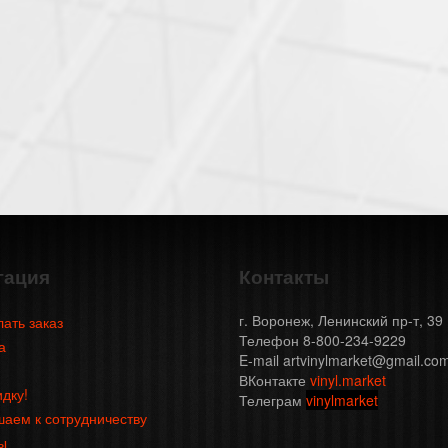
гация
Контакты
г. Воронеж, Ленинский пр-т, 39
лать заказ
Телефон 8-800-234-9229
а
E-mail artvinylmarket@gmail.co
ВКонтакте
vinyl.market
идку!
Телеграм
vinylmarket
аем к сотрудничеству
ы