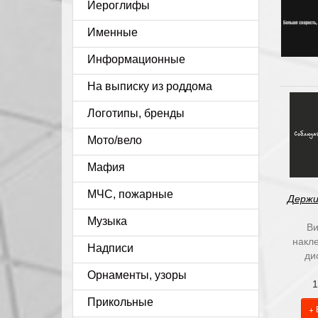
Иероглифы
Именные
Информационные
На выписку из роддома
Логотипы, бренды
Мото/вело
Мафия
МЧС, пожарные
Держи
Музыка
Ви
накл
Надписи
ди
Орнаменты, узоры
1
Прикольные
+ 