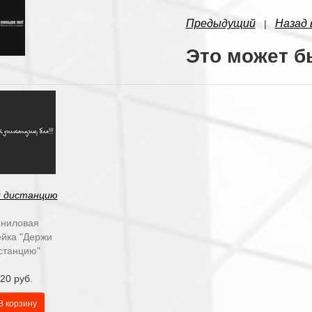
Предыдущий
Назад 
|
Это может б
 дистанцию
ниловая
ейка "Держи
станцию"
20 руб.
В корзину