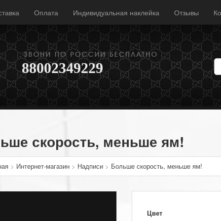
ставка
Оплата
Индивидуальная наклейка
Отзывы
Ко
88002349229
ьше скорость, меньше ям!
ная
>
Интернет-магазин
>
Надписи
>
Больше скорость, меньше ям!
Цвет