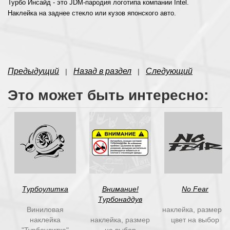
Турбо Инсайд - это JDM-пародия логотипа компании Intel.
Наклейка на заднее стекло или кузов японского авто.
Предыдущий
Назад в раздел
Следующий
|
|
Это может быть интересно:
Турбоулитка
Внимание!
No Fear
Турбонаддув
Виниловая
наклейка, размер и
наклейка
наклейка, размер
цвет на выбор
"Турбоулитка"
на выбор