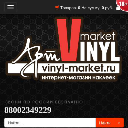
Товаров:
0
На сумму:
0
руб.
Toggle
navigation
88002349229