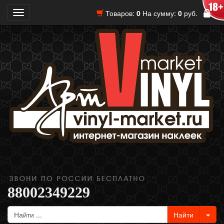
Товаров:
0
На сумму:
0
руб.
Toggle
navigation
88002349229