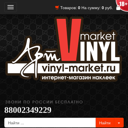
Товаров:
0
На сумму:
0
руб.
Toggle
navigation
88002349229