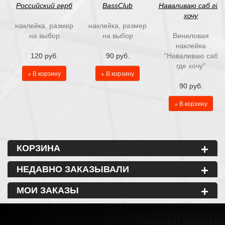
Российский герб
BassClub
Наваливаю саб где
хочу
наклейка, размер
наклейка, размер
на выбор
на выбор
Виниловая
наклейка
120 руб.
90 руб.
"Наваливаю саб
где хочу"
+ В корзину
+ В корзину
90 руб.
+ В корзину
+
КОРЗИНА
+
НЕДАВНО ЗАКАЗЫВАЛИ
+
МОИ ЗАКАЗЫ