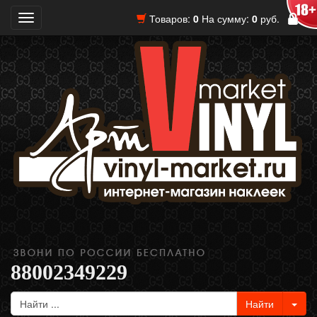
Товаров:
0
На сумму:
0
руб.
Toggle
navigation
88002349229