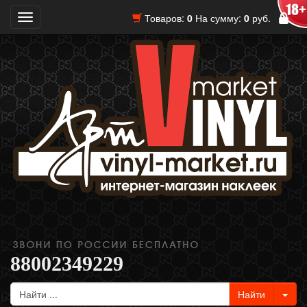
Товаров:
0
На сумму:
0
руб.
Toggle
navigation
88002349229