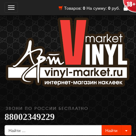
Товаров:
0
На сумму:
0
руб.
Toggle
navigation
88002349229