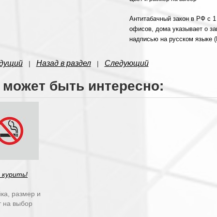
Антитабачный закон в РФ с 1
офисов, дома указывает о за
надписью на русском языке (
дущий
Назад в раздел
Следующий
|
|
 может быть интересно:
 курить!
ка, размер и
т на выбор