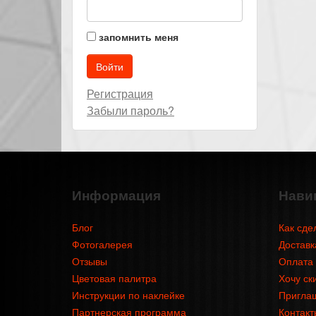
запомнить меня
Регистрация
Забыли пароль?
Информация
Нави
Блог
Как сде
Фотогалерея
Доставк
Отзывы
Оплата
Цветовая палитра
Хочу ск
Инструкции по наклейке
Приглаш
Партнерская программа
Контакт