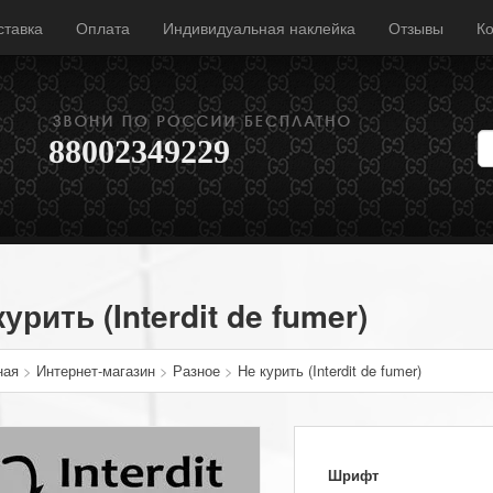
ставка
Оплата
Индивидуальная наклейка
Отзывы
Ко
88002349229
урить (Interdit de fumer)
ная
>
Интернет-магазин
>
Разное
>
Не курить (Interdit de fumer)
Шрифт