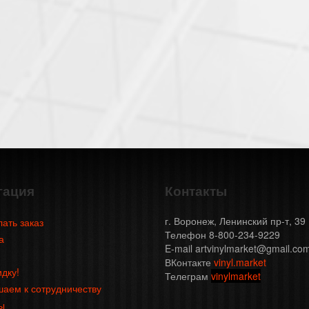
гация
Контакты
г. Воронеж, Ленинский пр-т, 39
лать заказ
Телефон 8-800-234-9229
а
E-mail artvinylmarket@gmail.co
ВКонтакте
vinyl.market
идку!
Телеграм
vinylmarket
аем к сотрудничеству
ы