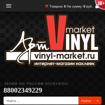
Товаров:
0
На сумму:
0
руб.
Toggle
navigation
88002349229