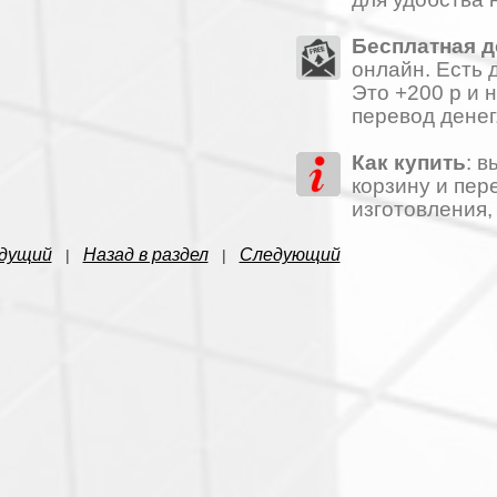
Бесплатная 
онлайн. Есть 
Это +200 р и 
перевод денег
Как купить
: в
корзину и пер
изготовления, 
дущий
Назад в раздел
Следующий
|
|