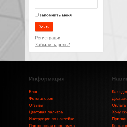
запомнить меня
Регистрация
Забыли пароль?
Информация
Нави
Блог
Как сде
Фотогалерея
Доставк
Отзывы
Оплата
Цветовая палитра
Хочу ск
Инструкции по наклейке
Приглаш
Партнерская программа
Контакт