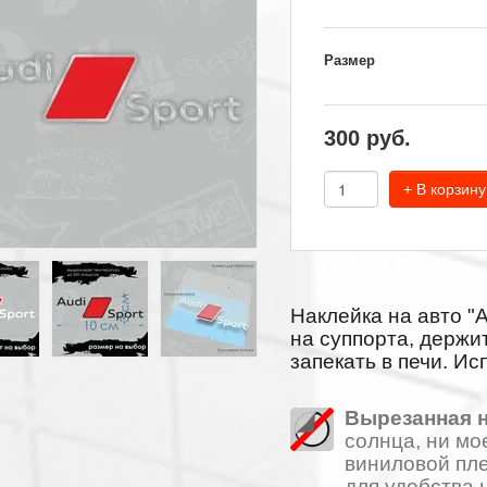
Размер
300
руб.
+ В корзину
Наклейка на авто "
на суппорта, держи
запекать в печи. Ис
Вырезанная н
солнца, ни мо
виниловой пле
для удобства 