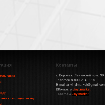
гация
Контакты
г. Воронеж, Ленинский пр-т, 39
лать заказ
Телефон 8-800-234-9229
а
E-mail artvinylmarket@gmail.co
ВКонтакте
vinyl.market
идку!
Телеграм
vinylmarket
аем к сотрудничеству
ы