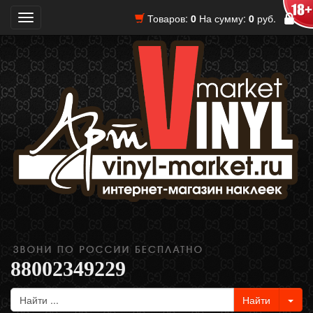
Товаров:
0
На сумму:
0
руб.
Toggle
navigation
88002349229