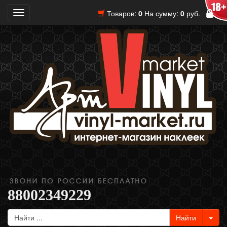
Товаров:
0
На сумму:
0
руб.
Toggle
navigation
88002349229