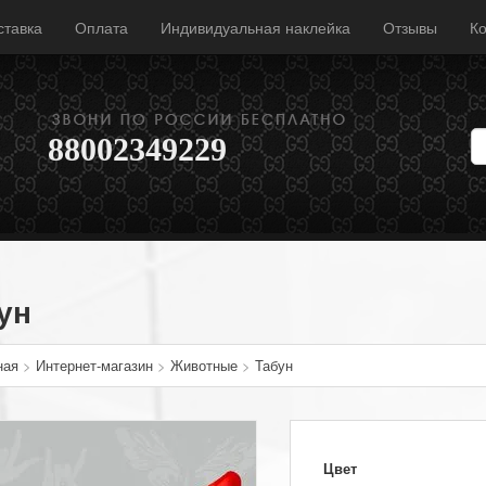
ставка
Оплата
Индивидуальная наклейка
Отзывы
Ко
88002349229
ун
ная
>
Интернет-магазин
>
Животные
>
Табун
Цвет