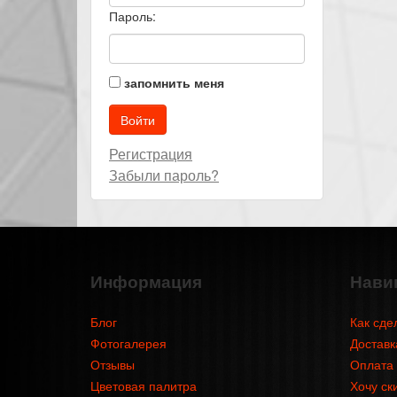
Пароль:
запомнить меня
Регистрация
Забыли пароль?
Информация
Нави
Блог
Как сде
Фотогалерея
Доставк
Отзывы
Оплата
Цветовая палитра
Хочу ск