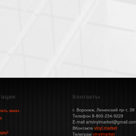
гация
Контакты
г. Воронеж, Ленинский пр-т, 39
лать заказ
Телефон 8-800-234-9229
а
E-mail artvinylmarket@gmail.co
ВКонтакте
vinyl.market
идку!
Телеграм
vinylmarket