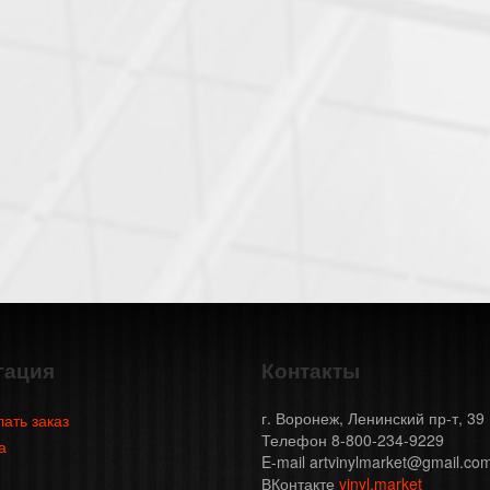
гация
Контакты
г. Воронеж, Ленинский пр-т, 39
лать заказ
Телефон 8-800-234-9229
а
E-mail artvinylmarket@gmail.co
ВКонтакте
vinyl.market