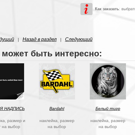
Как заказать
: выбрат
дущий
Назад в раздел
Следующий
|
|
 может быть интересно:
Я НАДПИСЬ
Bardahl
Белый тигр
ка, размер и
наклейка, размер
наклейка, размер
т на выбор
на выбор
на выбор