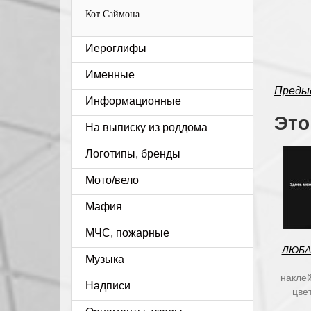
Кот Саймона
Иероглифы
Именные
Преды
Информационные
Это
На выписку из роддома
Логотипы, бренды
Мото/вело
Мафия
МЧС, пожарные
ЛЮБА
Музыка
наклей
Надписи
цве