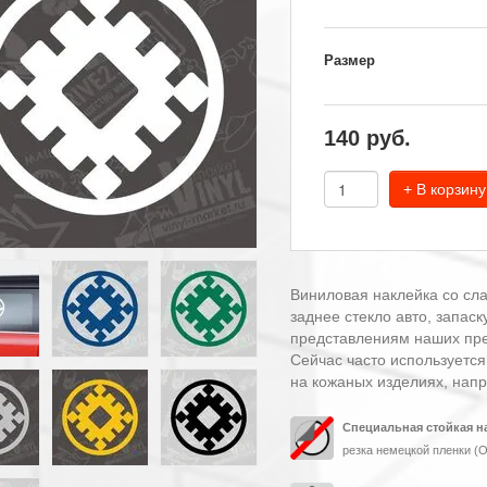
Размер
140
руб.
+ В корзину
Виниловая наклейка со сла
заднее стекло авто, запас
представлениям наших пред
Сейчас часто используется
на кожаных изделиях, нап
Специальная стойкая н
резка немецкой пленки (O