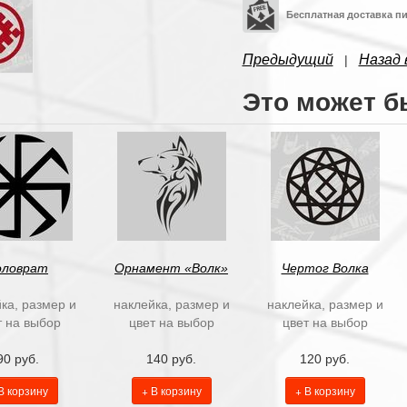
Бесплатная доставка п
Предыдущий
Назад 
|
Это может б
оловрат
Орнамент «Волк»
Чертог Волка
ка, размер и
наклейка, размер и
наклейка, размер и
т на выбор
цвет на выбор
цвет на выбор
90 руб.
140 руб.
120 руб.
В корзину
+ В корзину
+ В корзину