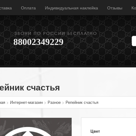
ставка
Оплата
Индивидуальная наклейка
Отзывы
Ко
88002349229
ейник счастья
ная
>
Интернет-магазин
>
Разное
>
Репейник счастья
Цвет