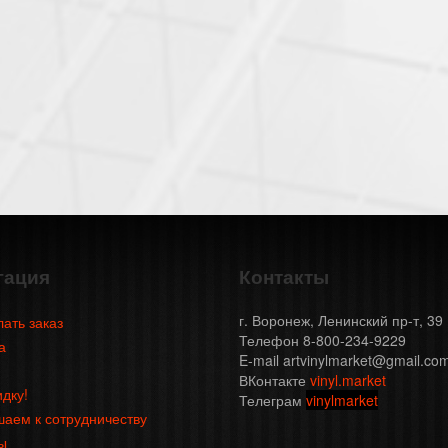
гация
Контакты
г. Воронеж, Ленинский пр-т, 39
лать заказ
Телефон 8-800-234-9229
а
E-mail artvinylmarket@gmail.co
ВКонтакте
vinyl.market
идку!
Телеграм
vinylmarket
аем к сотрудничеству
ы