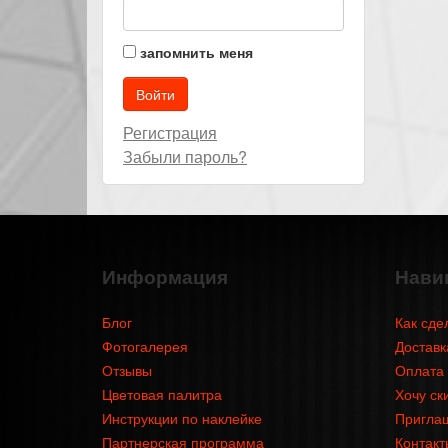
запомнить меня
Регистрация
Забыли пароль?
Информация
Нави
Блог
Как сде
Фотогалерея
Доставк
Отзывы
Оплата
Цветовая палитра
Хочу ск
Инструкции по наклейке
Приглаш
Партнерская программа
Контакт