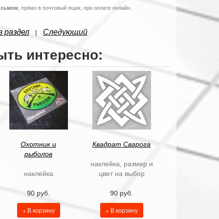
исьмом
, прямо в почтовый ящик, при оплате онлайн.
в раздел
Следующий
|
ыть интересно:
Охотник и
Квадрат Cварога
рыболов
наклейка, размер и
наклейка
цвет на выбор
90 руб.
90 руб.
+ В корзину
+ В корзину