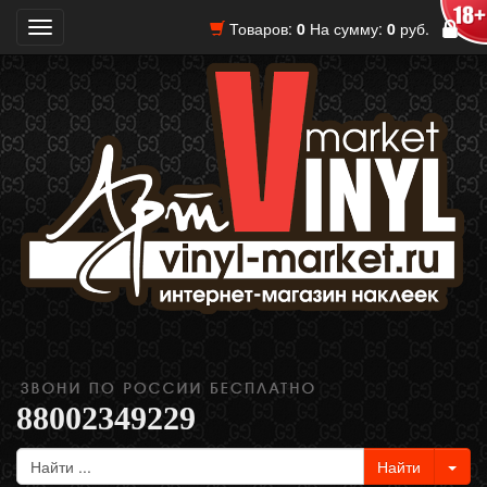
Товаров:
0
На сумму:
0
руб.
Toggle
navigation
88002349229