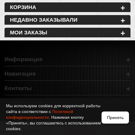
+
КОРЗИНА
+
НЕДАВНО ЗАКАЗЫВАЛИ
+
МОИ ЗАКАЗЫ
+
Информация
+
Навигация
+
Контакты
+
Подписаться
Мы используем cookies для корректной работы
сайта в соответствии с
Политикой
конфиденциальности
. Нажимая кнопку
Принять
«Принять», вы соглашаетесь с использованием
2012-2024 © Все права защищены. Интернет-магазин виниловых
cookies.
наклеек Vinyl-Market.