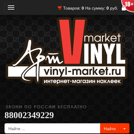
Товаров:
0
На сумму:
0
руб.
Toggle
navigation
88002349229