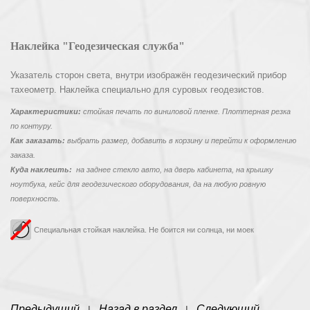
Наклейка "Геодезическая служба"
Указатель сторон света, внутри изображён геодезический прибор
тахеометр. Наклейка специально для суровых геодезистов.
Характеристики:
стойкая печать по виниловой пленке. Плоттерная резка
по контуру.
Как заказать:
выбрать размер, добавить в корзину и перейти к оформлению
заказа.
Куда наклеить:
на заднее стекло авто, на дверь кабинета, на крышку
ноутбука, кейс для геодезического оборудования, да на любую ровную
поверхность.
Специальная стойкая наклейка. Не боится ни солнца, ни моек
Предыдущий
Назад в раздел
Следующий
|
|