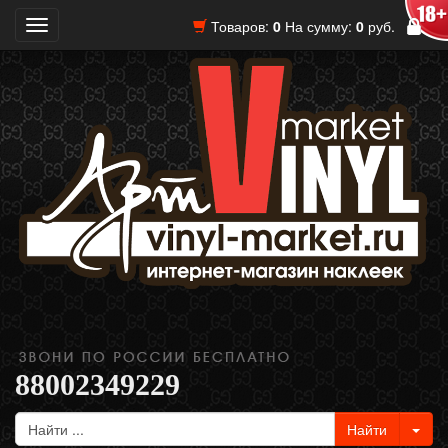
Товаров:
0
На сумму:
0
руб.
Toggle
navigation
88002349229