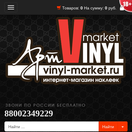
Товаров:
0
На сумму:
0
руб.
Toggle
navigation
88002349229