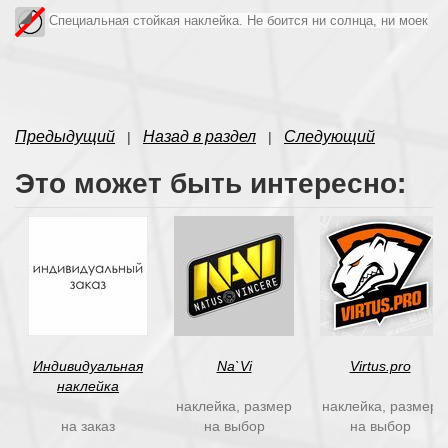
Специальная стойкая наклейка. Не боится ни солнца, ни моек
Предыдущий
Назад в раздел
Следующий
|
|
Это может быть интересно:
Индивидуальная
Na`Vi
Virtus.pro
наклейка
наклейка, размер
наклейка, размер
на заказ
на выбор
на выбор