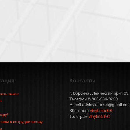
гация
Контакты
г. Воронеж, Ленинский пр-т, 39
лать заказ
Телефон 8-800-234-9229
а
E-mail artvinylmarket@gmail.co
ВКонтакте
vinyl.market
идку!
Телеграм
vinylmarket
аем к сотрудничеству
ы