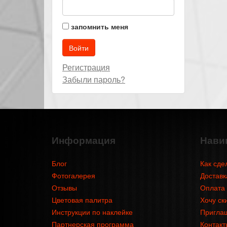
запомнить меня
Регистрация
Забыли пароль?
Информация
Нави
Блог
Как сде
Фотогалерея
Доставк
Отзывы
Оплата
Цветовая палитра
Хочу ск
Инструкции по наклейке
Приглаш
Партнерская программа
Контакт