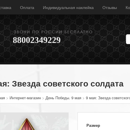
ставка
Оплата
Индивидуальная наклейка
Отзывы
Ко
88002349229
ая: Звезда советского солдата
ная
>
Интернет-магазин
>
День Победы. 9 мая
>
9 мая: Звезда советског
Размер