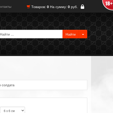
нтакты
Товаров:
0
На сумму:
0
руб.
о солдата