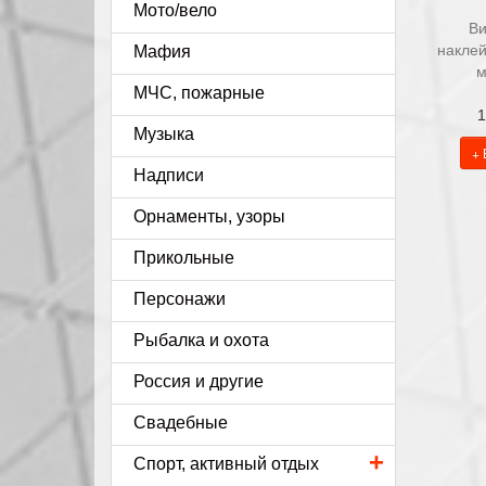
Мото/вело
Ви
накле
Мафия
м
МЧС, пожарные
1
Музыка
+ 
Надписи
Орнаменты, узоры
Прикольные
Персонажи
Рыбалка и охота
Россия и другие
Свадебные
+
Спорт, активный отдых