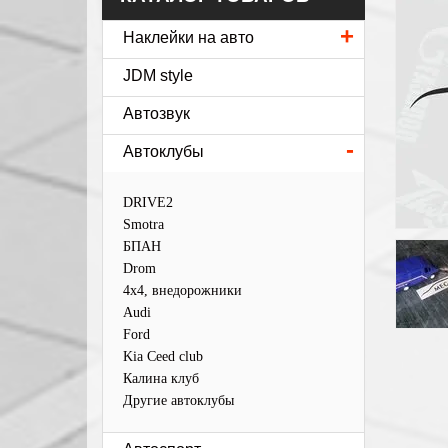
+
Наклейки на авто
JDM style
Автозвук
-
Автоклубы
DRIVE2
Smotra
БПАН
Drom
4х4, внедорожники
Audi
Ford
Kia Ceed club
Калина клуб
Другие автоклубы