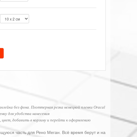
аклейка без фона. Плоттерная резка немецкой пленки Oracal
нку для удобства нанесения
 цвет, добавить в корзину и перейти к оформлению
ящуюся часть для Рено Меган. Всё время берут и на