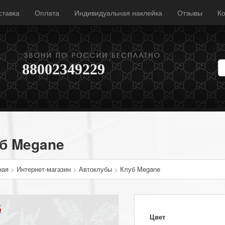
ставка
Оплата
Индивидуальная наклейка
Отзывы
Ко
88002349229
б Megane
ная
>
Интернет-магазин
>
Автоклубы
>
Клуб Megane
Цвет